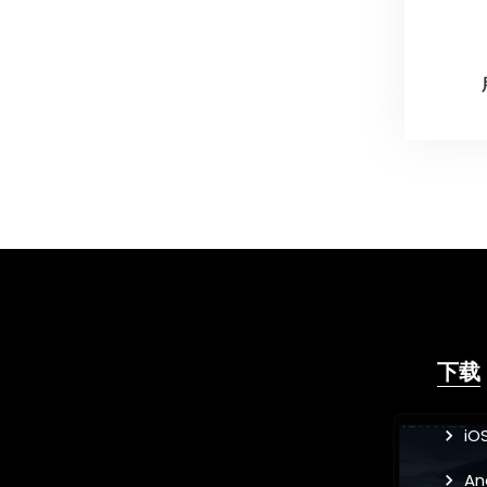
下载
iO
An