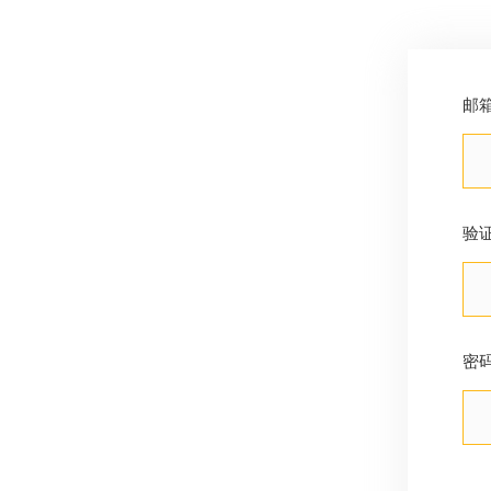
邮
验
密